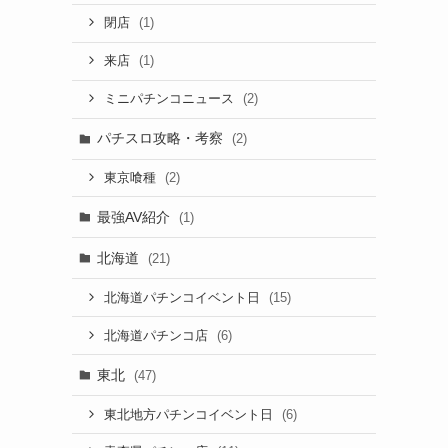
(1)
閉店
(1)
来店
(2)
ミニパチンコニュース
パチスロ攻略・考察
(2)
(2)
東京喰種
最強AV紹介
(1)
北海道
(21)
(15)
北海道パチンコイベント日
(6)
北海道パチンコ店
東北
(47)
(6)
東北地方パチンコイベント日