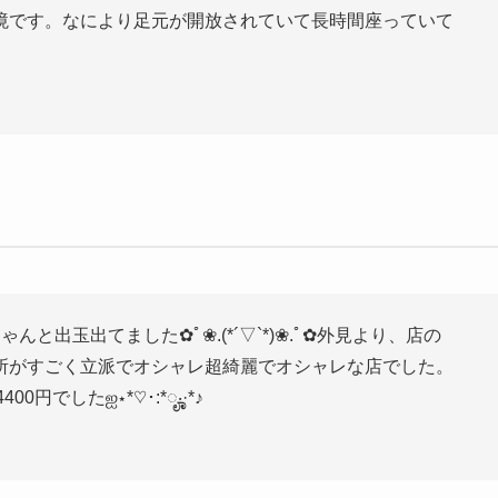
境です。なにより足元が開放されていて長時間座っていて
んと出玉出てました✿ﾟ❀.(*´▽`*)❀.ﾟ✿外見より、店の
所がすごく立派でオシャレ超綺麗でオシャレな店でした。
円でしたஐ⋆*♡･:*ೄ‧͙·*♪