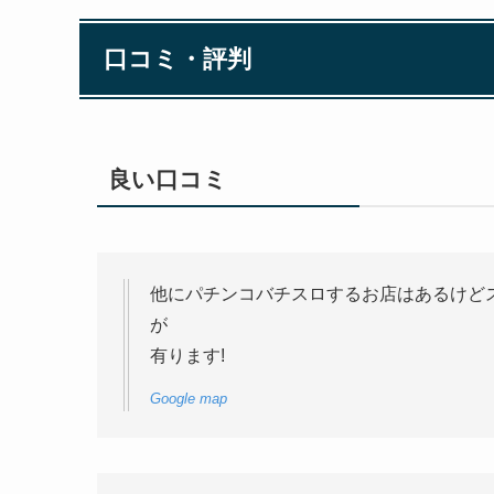
口コミ・評判
良い口コミ
他にパチンコバチスロするお店はあるけど
が
有ります!
Google map