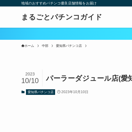
地域のおすすめパチンコ優良店舗情報をお届け
まるごとパチンコガイド
ホーム
中部
愛知県パチンコ店
2023
パーラーダジュール店(愛
10/10
2023年10月10日
愛知県パチンコ店