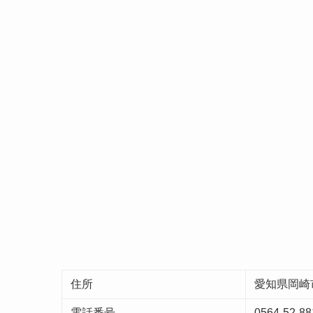
住所
愛知県岡崎
電話番号
0564-52-88