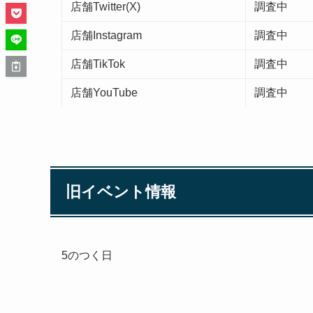
店舗Twitter(X)
調査中
店舗Instagram
調査中
店舗TikTok
調査中
店舗YouTube
調査中
旧イベント情報
5のつく日