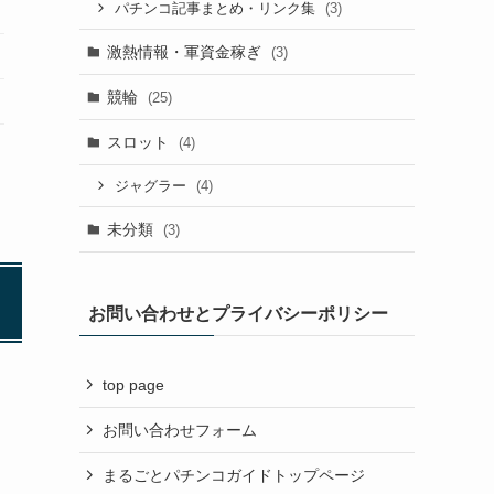
(3)
パチンコ記事まとめ・リンク集
激熱情報・軍資金稼ぎ
(3)
競輪
(25)
スロット
(4)
(4)
ジャグラー
未分類
(3)
お問い合わせとプライバシーポリシー
top page
お問い合わせフォーム
まるごとパチンコガイドトップページ