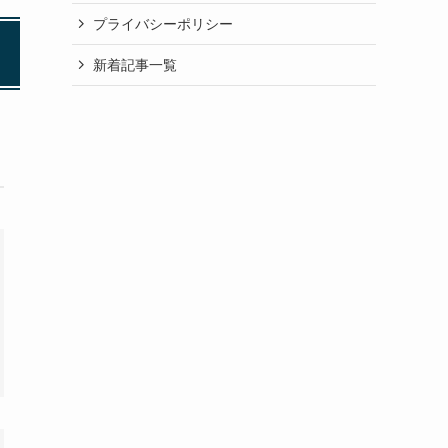
プライバシーポリシー
新着記事一覧