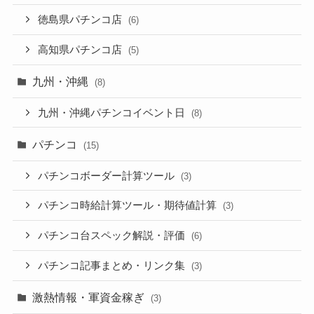
徳島県パチンコ店
(6)
高知県パチンコ店
(5)
九州・沖縄
(8)
九州・沖縄パチンコイベント日
(8)
パチンコ
(15)
パチンコボーダー計算ツール
(3)
パチンコ時給計算ツール・期待値計算
(3)
パチンコ台スペック解説・評価
(6)
パチンコ記事まとめ・リンク集
(3)
激熱情報・軍資金稼ぎ
(3)