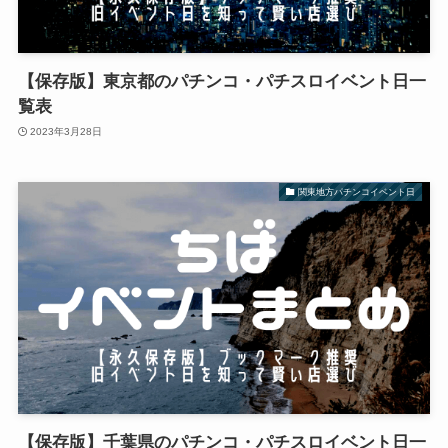
【保存版】東京都のパチンコ・パチスロイベント日一
覧表
2023年3月28日
関東地方パチンコイベント日
【保存版】千葉県のパチンコ・パチスロイベント日一