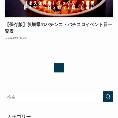
【保存版】茨城県のパチンコ・パチスロイベント日一
覧表
2021年6月10日
1
カテゴリー