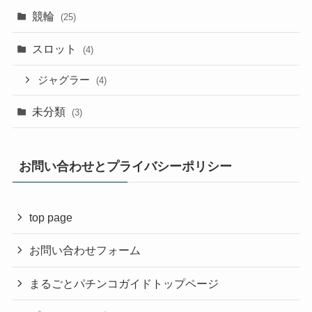
競輪
(25)
スロット
(4)
ジャグラー
(4)
未分類
(3)
お問い合わせとプライバシーポリシー
top page
お問い合わせフォーム
まるごとパチンコガイドトップページ