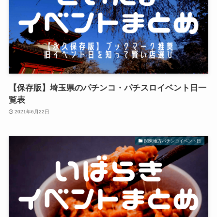
【保存版】埼玉県のパチンコ・パチスロイベント日一
覧表
2021年6月22日
関東地方パチンコイベント日