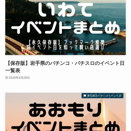
【保存版】岩手県のパチンコ・パチスロのイベント日
一覧表
2020年4月28日
東北地方パチンコイベント日