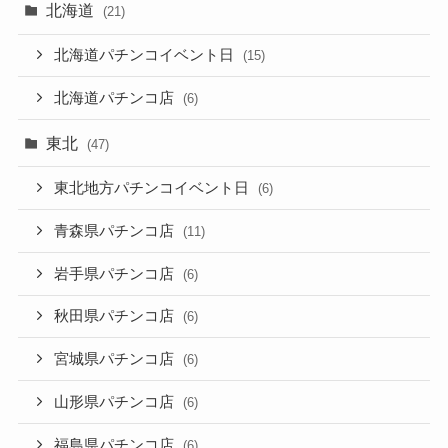
北海道
(21)
北海道パチンコイベント日
(15)
北海道パチンコ店
(6)
東北
(47)
東北地方パチンコイベント日
(6)
青森県パチンコ店
(11)
岩手県パチンコ店
(6)
秋田県パチンコ店
(6)
宮城県パチンコ店
(6)
山形県パチンコ店
(6)
福島県パチンコ店
(6)