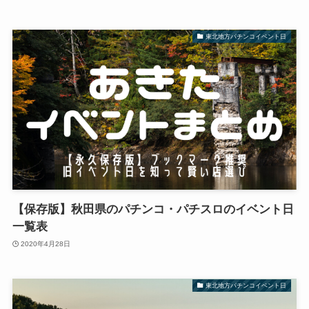
東北地方パチンコイベント日
【保存版】秋田県のパチンコ・パチスロのイベント日
一覧表
2020年4月28日
東北地方パチンコイベント日