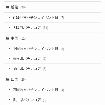
近畿
(38)
近畿地方パチンコイベント日
(7)
大阪府パチンコ店
(31)
中国
(11)
中国地方パチンコイベント日
(5)
島根県パチンコ店
(1)
岡山県パチンコ店
(5)
四国
(26)
四国地方パチンコイベント日
(4)
香川県パチンコ店
(6)